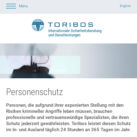
English
Menu
Startseite
Leistungen
Über Toribos
Kontakt
Crisis Management
Family Office
Investigation
Produktkontamination
Produktfälschung
Piraterie
Compliance
Personenschutz
Strategische Analyse
Internationale Sicherheitsberatung
und Dienstleistungen
Personenschutz
Personen, die aufgrund ihrer exponierten Stellung mit den
Risiken krimineller Angriffe leben müssen, brauchen
professionelle und vertrauenswürdige Spezialisten, die ihren
Schutz jederzeit gewährleisten. Toribos leistet diesen Schutz
im In- und Ausland täglich 24 Stunden an 365 Tagen im Jahr.